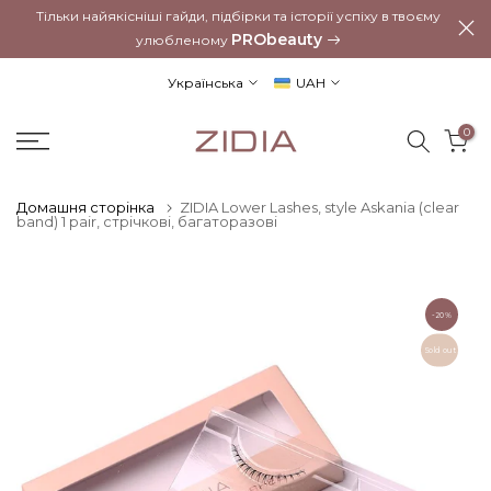
Тільки найякісніші гайди, підбірки та історії успіху в твоєму
Перейти
PRObeauty
улюбленому
до
вмісту
Українська
UAH
0
Домашня сторінка
ZIDIA Lower Lashes, style Askania (clear
band) 1 pair, стрічкові, багаторазові
-20%
Sold out